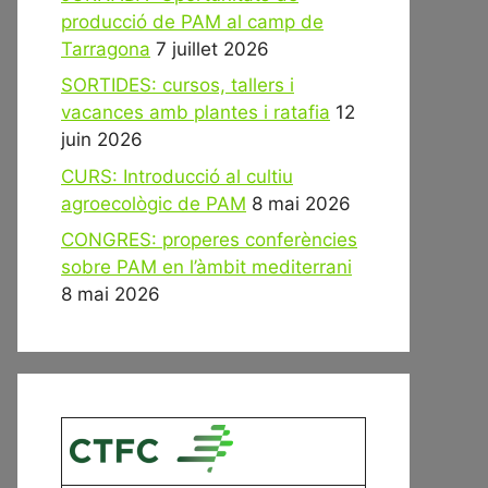
producció de PAM al camp de
Tarragona
7 juillet 2026
SORTIDES: cursos, tallers i
vacances amb plantes i ratafia
12
juin 2026
CURS: Introducció al cultiu
agroecològic de PAM
8 mai 2026
CONGRES: properes conferències
sobre PAM en l’àmbit mediterrani
8 mai 2026