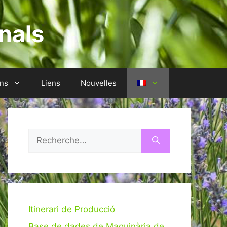
nals
ons
Liens
Nouvelles
Rechercher :
Itinerari de Producció
Base de dades de Maquinària de