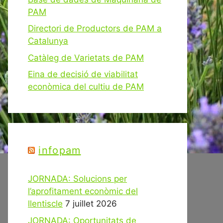
PAM
Directori de Productors de PAM a
Catalunya
Catàleg de Varietats de PAM
Eina de decisió de viabilitat
econòmica del cultiu de PAM
infopam
JORNADA: Solucions per
l’aprofitament econòmic del
llentiscle
7 juillet 2026
JORNADA: Oportunitats de