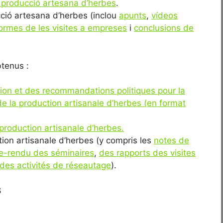
e producció artesana d’herbes
.
cció artesana d’herbes (inclou
apunts
,
vídeos
formes de les visites a empreses
i
conclusions de
btenus :
on et des recommandations politiques pour la
de la production artisanale d’herbes (en format
production artisanale d’herbes.
tion artisanale d’herbes (y compris les
notes de
e-rendu des séminaires
,
des rapports des visites
des activités de réseautage
).
S