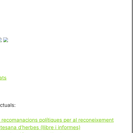
ats
ctuals:
 recomanacions polítiques per al reconeixement
rtesana d’herbes (llibre i informes)