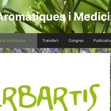
Aromàtiques i Medici
jets and études
Transfert
Congres
Publicati