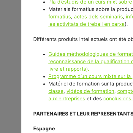
Pla d’estudis de un curs mixt sobr
Materials formatius sobre la produ
formatius
,
actes dels seminaris
,
in
les activitats de treball en xarxa
).
Différents produits intellectuels ont été o
Guides méthodologiques de formati
reconnaissance de la qualification 
livre et rapports).
Programme d’un cours mixte sur la 
Matériel de formation sur la produc
classe
,
vidéos de formation
,
compt
aux entreprises
et des
conclusions 
PARTENAIRES ET LEUR REPRESENTANT
Espagne