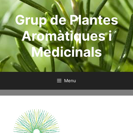
Skip
to
Grup de Plantes
content
Aromàtiques i
Medicinals
Menu