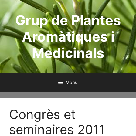
Aller
au
Grup de Plantes
contenu
Aromàtiques i
Medicinals
Menu
Congrès et
seminaires 2011