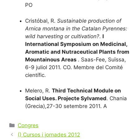
PO
Cristóbal, R.
Sustainable production of
Arnica montana in the Catalan Pyrennes:
wild harvesting or cultivation?
.
I
International Symposium on Medicinal,
Aromatic and Nutraceutical Plants from
Mountainous Areas
. Saas-Fee, Suïssa,
6-9 juliol 2011. CO. Membre del Comité
científic.
Melero, R.
Third Technical Module on
Social Uses. Projecte Sylvamed
. Chania
(Grecia),27-30 setembre 2011. A
Catégories
Congres
Navigation
() Cursos i jornades 2012