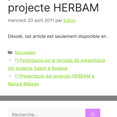
projecte HERBAM
mercredi 20 avril 2011
par
Editor
Désolé, cet article est seulement disponible en
.
Catégories
Nouvelles
Navigation
() Participació en la jornada de presentació
des
del projecte Sabor a Bosque
articles
() Presentació del projecte HERBAM a
Natura Málaga
Rechercher :