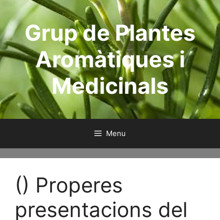
Aller
au
Grup de Plantes
contenu
Aromàtiques i
Medicinals
Menu
() Properes
presentacions del