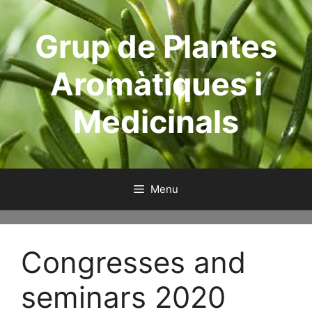
Aller
au
Grup de Plantes
contenu
Aromàtiques i
Medicinals
Menu
Congresses and
seminars 2020