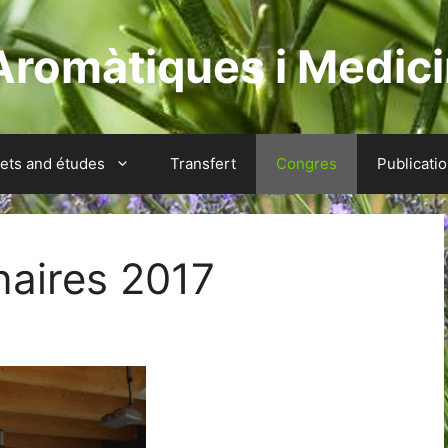
Aromàtiques i Medici
jets and études
Transfert
Congres
Publicati
naires 2017