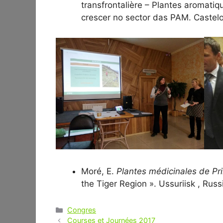
transfrontalière – Plantes aromat
crescer no sector das PAM. Castelo
Moré, E.
Plantes médicinales de Pri
the Tiger Region ». Ussuriisk , Rus
Catégories
Congres
Navigation
Courses et Journées 2017