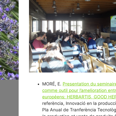
MORÉ, E.
Presentation du seminaire
comme outil pour l’amelioration entr
européens: HERBARTIS, GOOD HE
referència, Innovació en la produc
Pla Anual de Tranferència Tecnològ