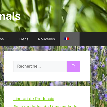
nals
ons
Liens
Nouvelles
Rechercher :
Itinerari de Producció
Base de dades de Maquinària de