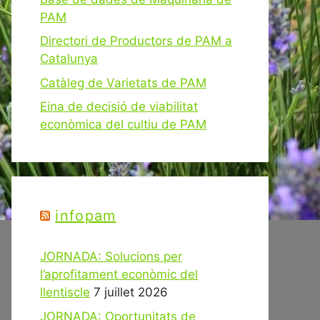
PAM
Directori de Productors de PAM a
Catalunya
Catàleg de Varietats de PAM
Eina de decisió de viabilitat
econòmica del cultiu de PAM
infopam
JORNADA: Solucions per
l’aprofitament econòmic del
llentiscle
7 juillet 2026
JORNADA: Oportunitats de