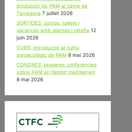
producció de PAM al camp de
Tarragona
7 juillet 2026
SORTIDES: cursos, tallers i
vacances amb plantes i ratafia
12
juin 2026
CURS: Introducció al cultiu
agroecològic de PAM
8 mai 2026
CONGRES: properes conferències
sobre PAM en l’àmbit mediterrani
8 mai 2026