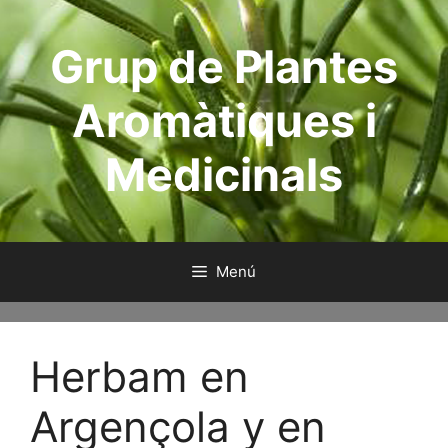
Saltar
al
Grup de Plantes
contenido
Aromàtiques i
Medicinals
Menú
Herbam en
Argençola y en