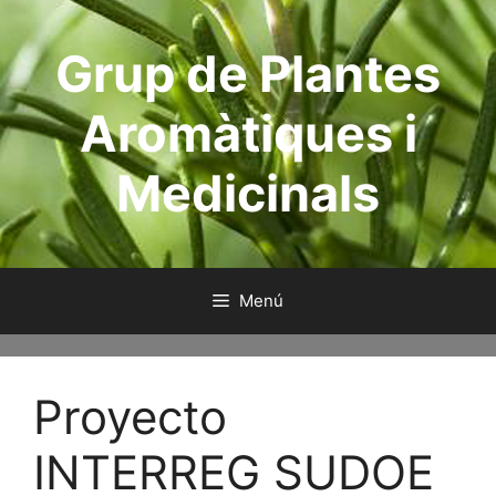
Saltar
al
Grup de Plantes
contenido
Aromàtiques i
Medicinals
Menú
Proyecto
INTERREG SUDOE